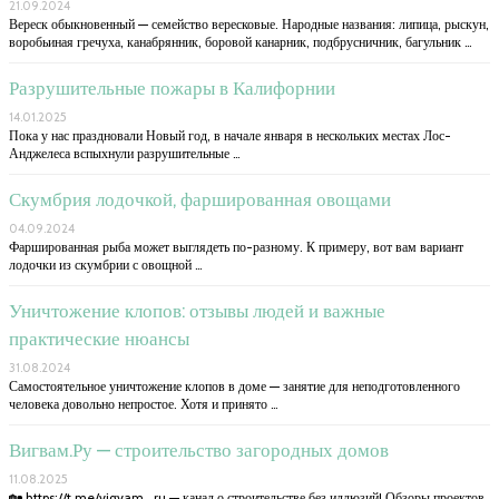
21.09.2024
Вереск обыкновенный — семейство вересковые. Народные названия: липица, рыскун,
воробьиная гречуха, канабрянник, боровой канарник, подбрусничник, багульник …
Разрушительные пожары в Калифорнии
14.01.2025
Пока у нас праздновали Новый год, в начале января в нескольких местах Лос-
Анджелеса вспыхнули разрушительные …
Скумбрия лодочкой, фаршированная овощами
04.09.2024
Фаршированная рыба может выглядеть по-разному. К примеру, вот вам вариант
лодочки из скумбрии с овощной …
Уничтожение клопов: отзывы людей и важные
практические нюансы
31.08.2024
Самостоятельное уничтожение клопов в доме — занятие для неподготовленного
человека довольно непростое. Хотя и принято …
Вигвам.Ру — строительство загородных домов
11.08.2025
🏡 https://t.me/vigvam_ru — канал о строительстве без иллюзий! Обзоры проектов