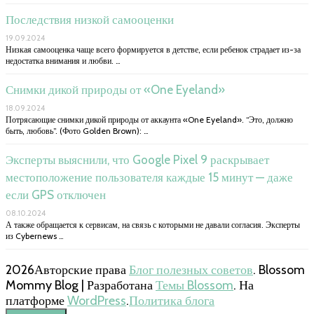
Последствия низкой самооценки
19.09.2024
Низкая самооценка чаще всего формируется в детстве, если ребенок страдает из-за
недостатка внимания и любви. …
Снимки дикой природы от «One Eyeland»
18.09.2024
Потрясающие снимки дикой природы от аккаунта «One Eyeland». “Это, должно
быть, любовь”. (Фото Golden Brown): …
Эксперты выяснили, что Google Pixel 9 раскрывает
местоположение пользователя каждые 15 минут — даже
если GPS отключен
08.10.2024
А также обращается к сервисам, на связь с которыми не давали согласия. Эксперты
из Cybernews …
2026Авторские права
Блог полезных советов
.
Blossom
Mommy Blog | Разработана
Темы Blossom
. На
платформе
WordPress
.
Политика блога