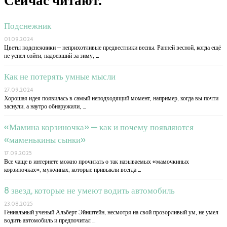
Сейчас читают:
Подснежник
01.09.2024
Цветы подснежники – неприхотливые предвестники весны. Ранней весной, когда ещё
не успел сойти, надоевший за зиму, …
Как не потерять умные мысли
27.09.2024
Хорошая идея появилась в самый неподходящий момент, например, когда вы почти
заснули, а наутро обнаружили, …
«Мамина корзиночка» — как и почему появляются
«маменькины сынки»
17.09.2025
Все чаще в интернете можно прочитать о так называемых «мамочкиных
корзиночках», мужчинах, которые привыкли всегда …
8 звезд, которые не умеют водить автомобиль
23.08.2025
Гениальный ученый Альберт Эйнштейн, несмотря на свой прозорливый ум, не умел
водить автомобиль и предпочитал …