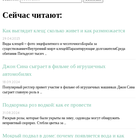
Сейчас читают:
Как выглядит клещ: сколько живет и как размножается
29.04.2025
Виды клещей – фото энцефалитного и чесоточногоБорьба за
существование«Внутренний мир» клещейПаразитирующие долгожителиСреда
обитания Пятьдесят тысяч …
Джон Сина сыграет в фильме об игрушечных
автомобилях
18.09.2024
Популярный рестлер примет участие в фильме об игрушечных машинках Джон Сина
сыграет главную роль в …
Подкормка роз водкой: как ее провести
31.08.2024
Раскрыв розы, которые были укрыты на зиму, садоводы могут обнаружить
неприятный сюрприз. Стебли цветка за …
Мокрый подвал в доме: почему появляется вода и как