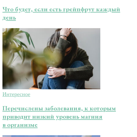
Что будет, если есть грейпфрут каждый
день
Интересное
Перечислены заболевания, к которым
приводит низкий уровень магния
в организме