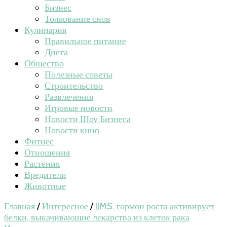
Бизнес
Толкование снов
Кулинария
Правильное питание
Диета
Общество
Полезные советы
Строительство
Развлечения
Игровые новости
Новости Шоу Бизнеса
Новости кино
Фитнес
Отношения
Растения
Вредители
Животные
Главная
/
Интересное
/
IJMS: гормон роста активирует
белки, выкачивающие лекарства из клеток рака