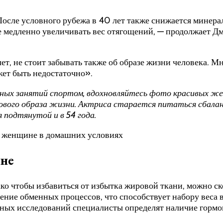
осле условного рубежа в 40 лет также снижается минерал
 медленно увеличивать вес отягощений, — продолжает Дм
лет, не стоит забывать также об образе жизни человека. 
жет быть недостаточно».
рных занятий спортом, вдохновляйтесь фото красивых же
ого образа жизни. Актриса старается питаться сбаланси
 подтянутой и в 54 года.
ине
о чтобы избавиться от избытка жировой ткани, можно ск
ние обменных процессов, что способствует набору веса в 
рных исследований специалисты определят наличие горм