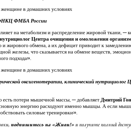
г ФНКЦ ФМБА России
влияет на метаболизм и распределение жировой ткани, —
нутрициолог Центра очищения и омоложения организма
о и жирового обмена, а их дефицит приводит к замедлен
дной железы, что сказывается на обмене веществ, эмоцио
ого подхода».
арической оксигенотерапии, клинический нутрициолог
о есть потери мышечной массы, — добавляет
Дмитрий Гон
основную энергию расходуют именно мышцы. А если мышц 
собствовать силовые тренировки».
овки,
подпишитесь на «Живи!»
и получите полный доступ