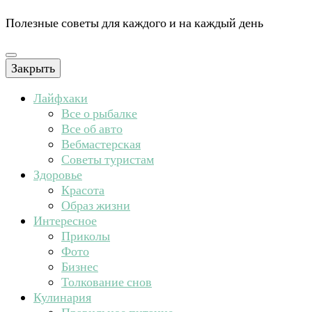
Полезные советы для каждого и на каждый день
Закрыть
Лайфхаки
Все о рыбалке
Все об авто
Вебмастерская
Советы туристам
Здоровье
Красота
Образ жизни
Интересное
Приколы
Фото
Бизнес
Толкование снов
Кулинария