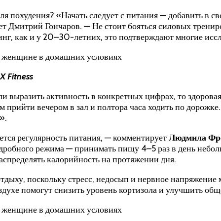
ля похудения? «Начать следует с питания — добавить в с
ет Дмитрий Гончаров. — Не стоит бояться силовых тренир
нг, как и у 20–30-летних, это подтверждают многие исс
 Fitness
сли выразить активность в конкретных цифрах, то здорова
м прийти вечером в зал и полтора часа ходить по дорожке
».
ется регулярность питания, — комментирует
Людмила Фро
дробного режима — принимать пищу 4–5 раз в день небо
аспределять калорийность на протяжении дня.
дыху, поскольку стресс, недосып и нервное напряжение 
здухе помогут снизить уровень кортизола и улучшить общ