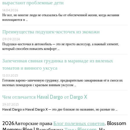
вырастают проблемные дети
14.04.2026
Не все, но многие люди не отказались бы от обеспеченной жизни, когда желания
воплощаются в …
Преимущества подушек-косточек из экокожи
09.09.2024
Подушки-косточки в автомобиль — это не просто аксессуар, а важный элемент,
который способен повысить комфорт …
Запеченная свиная грудинка в маринаде из вяленых
томатов и винного уксуса
12.03.2025
Готовим варено-запеченную грудинку, предварительно замариновав её в смеси их
вяленых помидоров с красным винным уксусом …
Чем отличается Haval Dargo от Dargo X
29.07.2025
Haval Dargo и Haval Dargo X — это две близкие по названию, но разные по …
2026Авторские права
Блог полезных советов
.
Blossom
Mommy Blog | Разработана
Темы Blossom
. На