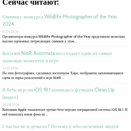
Сейчас читают:
Снимки с конкурса Wildlife Photographer of the Year
2024
17.09.2024
Организаторы конкурса Wildlife Photographer of the Year представили несколько
высоко оцененных потрясающих снимков в этом …
Косплей NieR: Automata воссоздает один из самых
знаковых моментов в игре
23.01.2026
На этих фотографиях, сделанных косплеером Хиро, изображена запоминающаяся
сцена из парка развлечений в игре NieR: …
В бета-версии iOS 18.1 появилась функция Clean Up
(видео)
29.08.2024
Компания Apple «выкатила» третью бета-версию операционной системы iOS 18.1. В
ней появилась новая фича на …
Счастье не в деньгах? Почему у обеспеченных людей