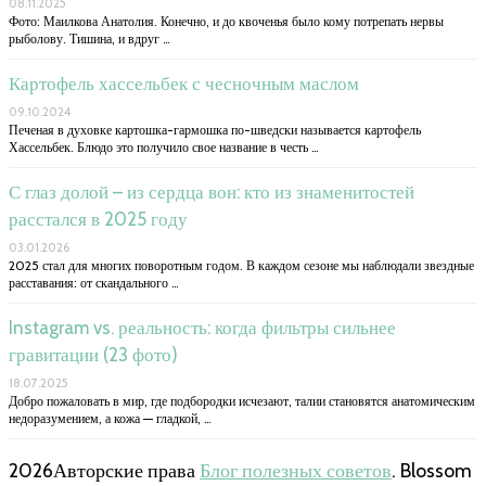
08.11.2025
Фото: Маилкова Анатолия. Конечно, и до квоченья было кому потрепать нервы
рыболову. Тишина, и вдруг …
Картофель хассельбек с чесночным маслом
09.10.2024
Печеная в духовке картошка-гармошка по-шведски называется картофель
Хассельбек. Блюдо это получило свое название в честь …
С глаз долой – из сердца вон: кто из знаменитостей
расстался в 2025 году
03.01.2026
2025 стал для многих поворотным годом. В каждом сезоне мы наблюдали звездные
расставания: от скандального …
Instagram vs. реальность: когда фильтры сильнее
гравитации (23 фото)
18.07.2025
Добро пожаловать в мир, где подбородки исчезают, талии становятся анатомическим
недоразумением, а кожа — гладкой, …
2026Авторские права
Блог полезных советов
.
Blossom