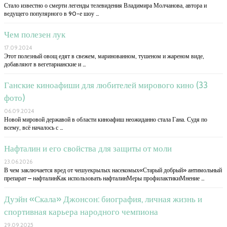
Стало известно о смерти легенды телевидения Владимира Молчанова, автора и
ведущего популярного в 90-е шоу …
Чем полезен лук
17.09.2024
Этот полезный овощ едят в свежем, маринованном, тушеном и жареном виде,
добавляют в вегетарианские и …
Ганские киноафиши для любителей мирового кино (33
фото)
06.09.2024
Новой мировой державой в области киноафиш неожиданно стала Гана. Судя по
всему, всё началось с …
Нафталин и его свойства для защиты от моли
23.06.2026
В чем заключается вред от чешуекрылых насекомых«Старый добрый» антимольный
препарат – нафталинКак использовать нафталинМеры профилактикиМнение …
Дуэйн «Скала» Джонсон: биография, личная жизнь и
спортивная карьера народного чемпиона
29.09.2025