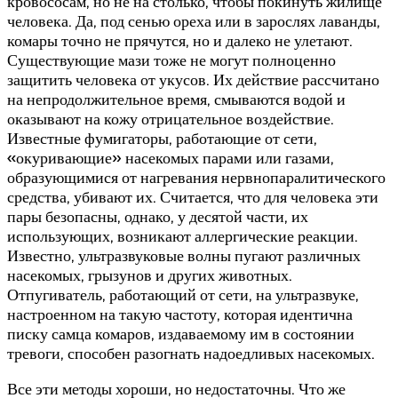
кровососам, но не на столько, чтобы покинуть жилище
человека. Да, под сенью ореха или в зарослях лаванды,
комары точно не прячутся, но и далеко не улетают.
Существующие мази тоже не могут полноценно
защитить человека от укусов. Их действие рассчитано
на непродолжительное время, смываются водой и
оказывают на кожу отрицательное воздействие.
Известные фумигаторы, работающие от сети,
«окуривающие» насекомых парами или газами,
образующимися от нагревания нервнопаралитического
средства, убивают их. Считается, что для человека эти
пары безопасны, однако, у десятой части, их
использующих, возникают аллергические реакции.
Известно, ультразвуковые волны пугают различных
насекомых, грызунов и других животных.
Отпугиватель, работающий от сети, на ультразвуке,
настроенном на такую частоту, которая идентична
писку самца комаров, издаваемому им в состоянии
тревоги, способен разогнать надоедливых насекомых.
Все эти методы хороши, но недостаточны. Что же