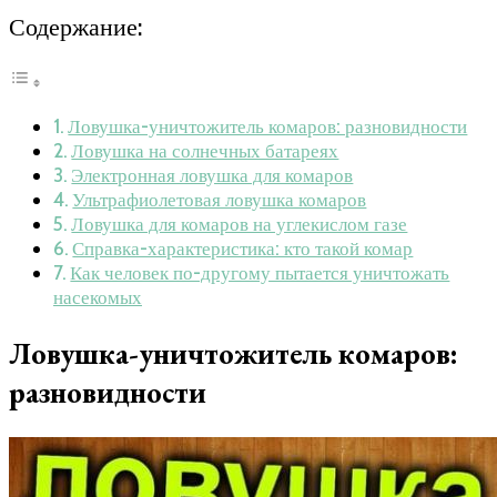
Содержание:
Ловушка-уничтожитель комаров: разновидности
Ловушка на солнечных батареях
Электронная ловушка для комаров
Ультрафиолетовая ловушка комаров
Ловушка для комаров на углекислом газе
Справка-характеристика: кто такой комар
Как человек по-другому пытается уничтожать
насекомых
Ловушка-уничтожитель комаров:
разновидности