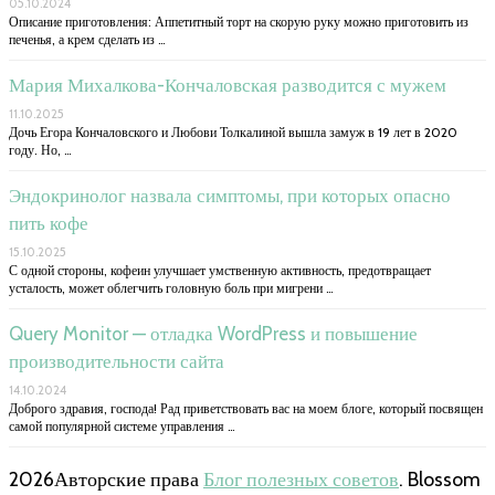
05.10.2024
Описание приготовления: Аппетитный торт на скорую руку можно приготовить из
печенья, а крем сделать из …
Мария Михалкова-Кончаловская разводится с мужем
11.10.2025
Дочь Егора Кончаловского и Любови Толкалиной вышла замуж в 19 лет в 2020
году. Но, …
Эндокринолог назвала симптомы, при которых опасно
пить кофе
15.10.2025
С одной стороны, кофеин улучшает умственную активность, предотвращает
усталость, может облегчить головную боль при мигрени …
Query Monitor — отладка WordPress и повышение
производительности сайта
14.10.2024
Доброго здравия, господа! Рад приветствовать вас на моем блоге, который посвящен
самой популярной системе управления …
2026Авторские права
Блог полезных советов
.
Blossom