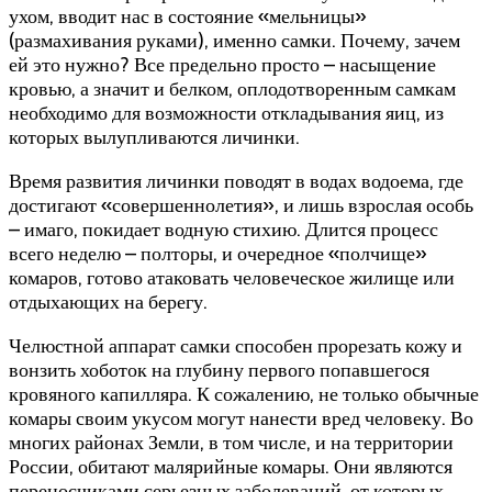
ухом, вводит нас в состояние «мельницы»
(размахивания руками), именно самки. Почему, зачем
ей это нужно? Все предельно просто – насыщение
кровью, а значит и белком, оплодотворенным самкам
необходимо для возможности откладывания яиц, из
которых вылупливаются личинки.
Время развития личинки поводят в водах водоема, где
достигают «совершеннолетия», и лишь взрослая особь
– имаго, покидает водную стихию. Длится процесс
всего неделю – полторы, и очередное «полчище»
комаров, готово атаковать человеческое жилище или
отдыхающих на берегу.
Челюстной аппарат самки способен прорезать кожу и
вонзить хоботок на глубину первого попавшегося
кровяного капилляра. К сожалению, не только обычные
комары своим укусом могут нанести вред человеку. Во
многих районах Земли, в том числе, и на территории
России, обитают малярийные комары. Они являются
переносчиками серьезных заболеваний, от которых