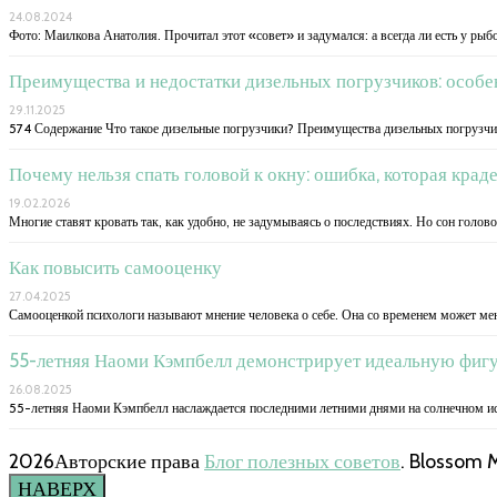
24.08.2024
Фото: Маилкова Анатолия. Прочитал этот «совет» и задумался: а всегда ли есть у рыб
Преимущества и недостатки дизельных погрузчиков: особе
29.11.2025
574 Содержание Что такое дизельные погрузчики? Преимущества дизельных погрузчи
Почему нельзя спать головой к окну: ошибка, которая крад
19.02.2026
Многие ставят кровать так, как удобно, не задумываясь о последствиях. Но сон голово
Как повысить самооценку
27.04.2025
Самооценкой психологи называют мнение человека о себе. Она со временем может мен
55-летняя Наоми Кэмпбелл демонстрирует идеальную фигу
26.08.2025
55-летняя Наоми Кэмпбелл наслаждается последними летними днями на солнечном исп
2026Авторские права
Блог полезных советов
.
Blossom 
НАВЕРХ