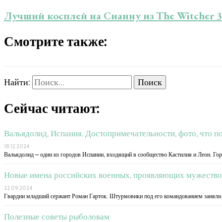
Лучший косплей на Сианну из The Witcher 3
Смотрите также:
Найти:
Сейчас читают:
Вальядолид, Испания. Достопримечательности, фото, что п
18.12.2024
Вальядолид – один из городов Испании, входящий в сообщество Кастилия и Леон. Гор
Новые имена российских военных, проявляющих мужество
22.09.2024
Гвардии младший сержант Роман Гарток. Штурмовики под его командованием заняли 
Полезные советы рыболовам