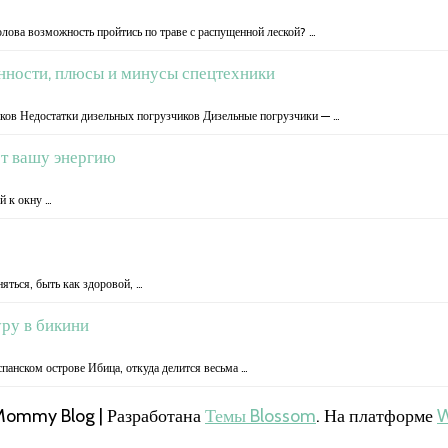
олова возможность пройтись по траве с распущенной леской? …
нности, плюсы и минусы спецтехники
ков Недостатки дизельных погрузчиков Дизельные погрузчики — …
ет вашу энергию
й к окну …
яться, быть как здоровой, …
ру в бикини
анском острове Ибица, откуда делится весьма …
Mommy Blog | Разработана
Темы Blossom
. На платформе
W