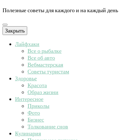
Полезные советы для каждого и на каждый день
Закрыть
Лайфхаки
Все о рыбалке
Все об авто
Вебмастерская
Советы туристам
Здоровье
Красота
Образ жизни
Интересное
Приколы
Фото
Бизнес
Толкование снов
Кулинария