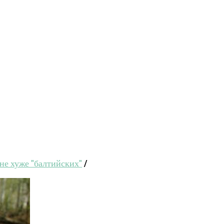
е хуже "балтийских"
/