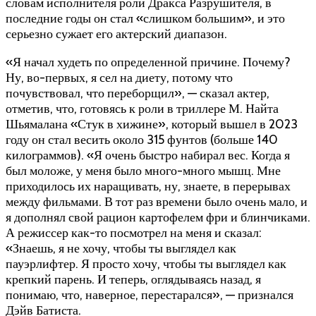
словам исполнителя роли Дракса Разрушителя, в
последние годы он стал «слишком большим», и это
серьезно сужает его актерский диапазон.
«Я начал худеть по определенной причине. Почему?
Ну, во-первых, я сел на диету, потому что
почувствовал, что переборщил», — сказал актер,
отметив, что, готовясь к роли в триллере М. Найта
Шьямалана «Стук в хижине», который вышел в 2023
году он стал весить около 315 фунтов (больше 140
килограммов). «Я очень быстро набирал вес. Когда я
был моложе, у меня было много-много мышц. Мне
приходилось их наращивать, ну, знаете, в перерывах
между фильмами. В тот раз времени было очень мало, и
я дополнял свой рацион картофелем фри и блинчиками.
А режиссер как-то посмотрел на меня и сказал:
«Знаешь, я не хочу, чтобы ты выглядел как
пауэрлифтер. Я просто хочу, чтобы ты выглядел как
крепкий парень. И теперь, оглядываясь назад, я
понимаю, что, наверное, перестарался», — признался
Дэйв Батиста.