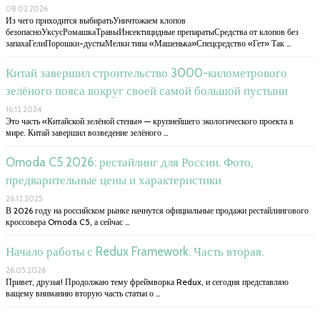
08.02.2026
Из чего приходится выбиратьУничтожаем клопов
безопасноУксусРомашкаТравыИнсектицидные препаратыСредства от клопов без
запахаГелиПорошки-дустыМелки типа «Машенька»Спецсредство «Гет» Так …
Китай завершил строительство 3000-километрового
зелёного пояса вокруг своей самой большой пустыни
16.12.2024
Это часть «Китайской зелёной стены» — крупнейшего экологического проекта в
мире. Китай завершил возведение зелёного …
Omoda C5 2026: рестайлинг для России. Фото,
предварительные цены и характеристики
26.12.2025
В 2026 году на российском рынке начнутся официальные продажи рестайлингового
кроссовера Omoda C5, а сейчас …
Начало работы с Redux Framework. Часть вторая.
26.05.2026
Привет, друзья! Продолжаю тему фреймворка Redux, и сегодня представляю
ващему вниманию вторую часть статьи о …