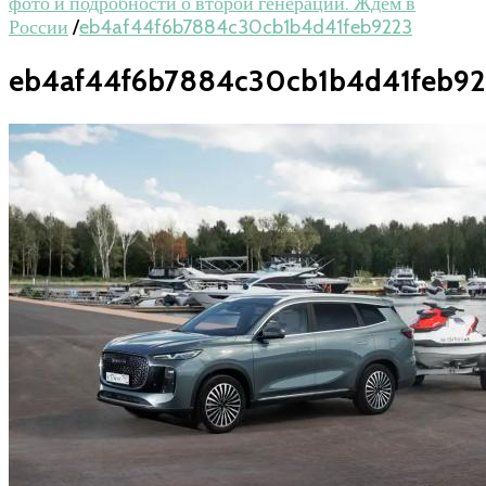
фото и подробности о второй генерации. Ждем в
России
/
eb4af44f6b7884c30cb1b4d41feb9223
eb4af44f6b7884c30cb1b4d41feb92