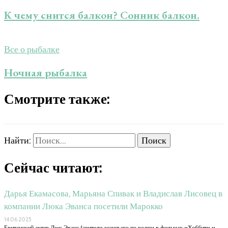
К чему снится балкон? Сонник балкон.
Все о рыбалке
Ночная рыбалка
Смотрите также:
Найти:
Сейчас читают:
Дарья Екамасова, Марьяна Спивак и Владислав Лисовец в
компании Люка Эванса посетили Марокко
14.06.2025
Британский актер Люк Эванс (зрители знают его по ролям в фильмах «Хоббит» и