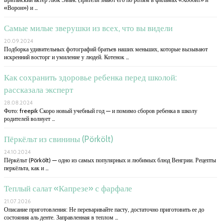
«Ворон») и …
Самые милые зверушки из всех, что вы видели
20.09.2024
Подборка удивительных фотографий братьев наших меньших, которые вызывают
искренний восторг и умиление у людей. Котенок …
Как сохранить здоровье ребенка перед школой:
рассказала эксперт
28.08.2024
Фото: freepik Скоро новый учебный год — и помимо сборов ребенка в школу
родителей волнует …
Пёркёльт из свинины (Pörkölt)
24.10.2024
Пёркёльт (Pörkölt) — одно из самых популярных и любимых блюд Венгрии. Рецепты
перкёльта, как и …
Теплый салат «Капрезе» с фарфале
21.07.2026
Описание приготовления: Не переваривайте пасту, достаточно приготовить ее до
состояния аль денте. Заправленная в теплом …