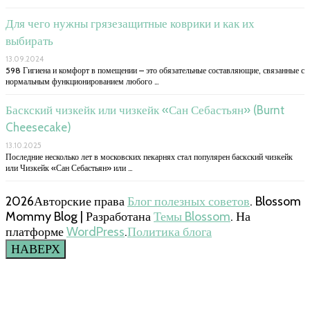
Для чего нужны грязезащитные коврики и как их
выбирать
13.09.2024
598 Гигиена и комфорт в помещении – это обязательные составляющие, связанные с
нормальным функционированием любого …
Баскский чизкейк или чизкейк «Сан Себастьян» (Burnt
Cheesecake)
13.10.2025
Последние несколько лет в московских пекарнях стал популярен баскский чизкейк
или Чизкейк «Сан Себастьян» или …
2026Авторские права
Блог полезных советов
.
Blossom
Mommy Blog | Разработана
Темы Blossom
. На
платформе
WordPress
.
Политика блога
НАВЕРХ