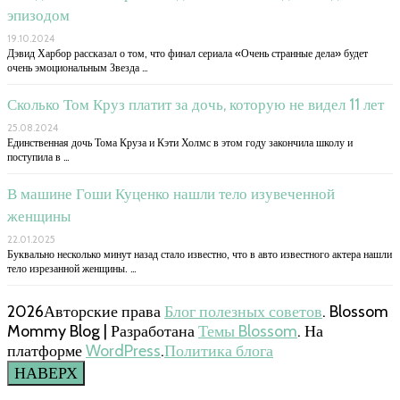
эпизодом
19.10.2024
Дэвид Харбор рассказал о том, что финал сериала «Очень странные дела» будет
очень эмоциональным Звезда …
Сколько Том Круз платит за дочь, которую не видел 11 лет
25.08.2024
Единственная дочь Тома Круза и Кэти Холмс в этом году закончила школу и
поступила в …
В машине Гоши Куценко нашли тело изувеченной
женщины
22.01.2025
Буквально несколько минут назад стало известно, что в авто известного актера нашли
тело изрезанной женщины. …
2026Авторские права
Блог полезных советов
.
Blossom
Mommy Blog | Разработана
Темы Blossom
. На
платформе
WordPress
.
Политика блога
НАВЕРХ