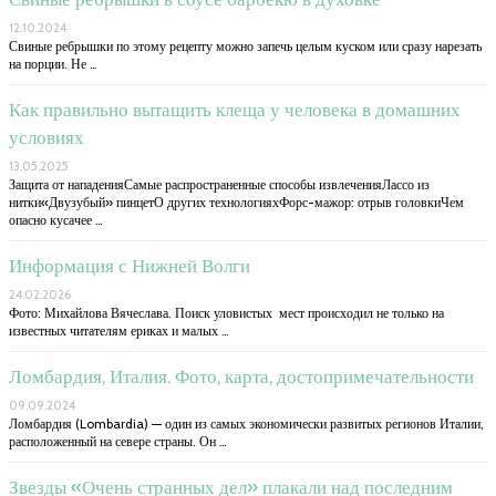
12.10.2024
Свиные ребрышки по этому рецепту можно запечь целым куском или сразу нарезать
на порции. Не …
Как правильно вытащить клеща у человека в домашних
условиях
13.05.2025
Защита от нападенияСамые распространенные способы извлеченияЛассо из
нитки«Двузубый» пинцетО других технологияхФорс-мажор: отрыв головкиЧем
опасно кусачее …
Информация с Нижней Волги
24.02.2026
Фото: Михайлова Вячеслава. Поиск уловистых мест происходил не только на
известных читателям ериках и малых …
Ломбардия, Италия. Фото, карта, достопримечательности
09.09.2024
Ломбардия (Lombardia) — один из самых экономически развитых регионов Италии,
расположенный на севере страны. Он …
Звезды «Очень странных дел» плакали над последним