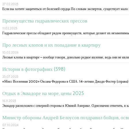
27.02.2025
Если вы хотите защититься от болезней сердца По словам экспертов, существует мало 
Преимущества гидравлических прессов
11.02.2025
Гидравлические прессы обладают рядом преимуществ, которые делают их незаменим
Про лесных клопов и их попадание в квартиру
10.02.2026
Лесные клопы в квартире – вообще говоря, довольно редкое явление, ведь они не явл
История в фотографиях (598)
25.07.2025
«Мисс Вселенная 2002» Оксана Федорова в США. 14-летняя Джоди Фостер (справа) и
Отдых в Эквадоре на море, цены 2025
16.11.2025
Эквадор расположен с северной стороны в Южной Америке. Однозначно ответить, в к
Министр обороны Андрей Белоусов поздравил бойцов, осв
07.10.2024