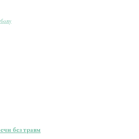
тболу
ечи без травм