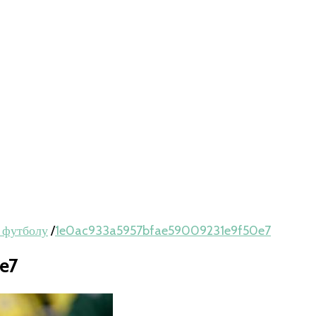
 футболу
/
1e0ac933a5957bfae59009231e9f50e7
e7