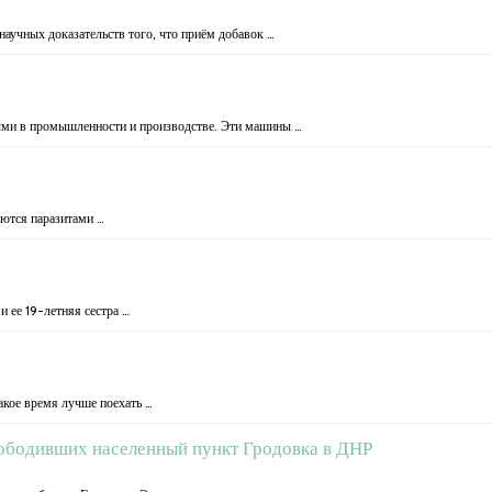
научных доказательств того, что приём добавок …
ыми в промышленности и производстве. Эти машины …
яются паразитами …
 ее 19-летняя сестра …
акое время лучше поехать …
ободивших населенный пункт Гродовка в ДНР