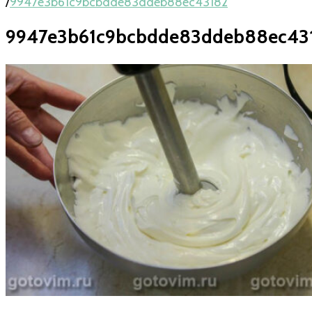
/
9947e3b61c9bcbdde83ddeb88ec43182
9947e3b61c9bcbdde83ddeb88ec43