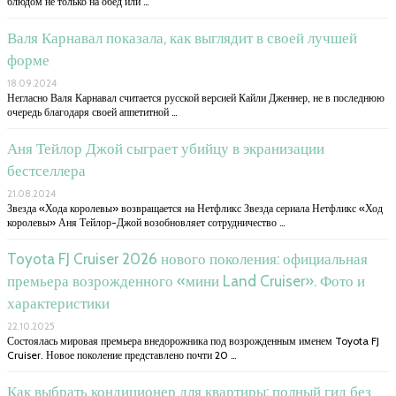
блюдом не только на обед или …
Валя Карнавал показала, как выглядит в своей лучшей
форме
18.09.2024
Негласно Валя Карнавал считается русской версией Кайли Дженнер, не в последнюю
очередь благодаря своей аппетитной …
Аня Тейлор Джой сыграет убийцу в экранизации
бестселлера
21.08.2024
Звезда «Хода королевы» возвращается на Нетфликс Звезда сериала Нетфликс «Ход
королевы» Аня Тейлор-Джой возобновляет сотрудничество …
Toyota FJ Cruiser 2026 нового поколения: официальная
премьера возрожденного «мини Land Cruiser». Фото и
характеристики
22.10.2025
Состоялась мировая премьера внедорожника под возрожденным именем Toyota FJ
Cruiser. Новое поколение представлено почти 20 …
Как выбрать кондиционер для квартиры: полный гид без