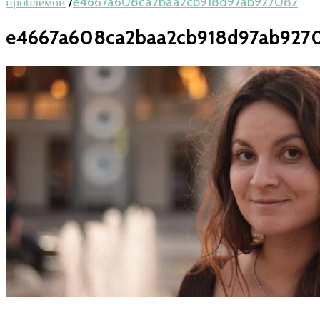
проблемой
/
e4667a608ca2baa2cb918d97ab927082
e4667a608ca2baa2cb918d97ab927