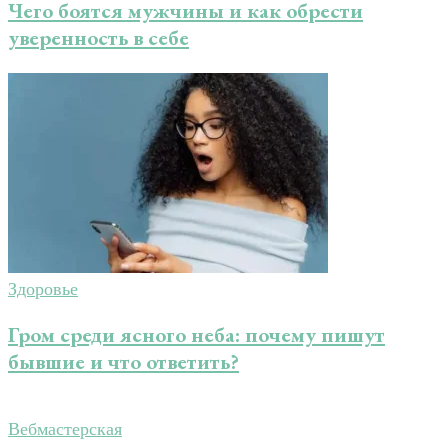
Чего боятся мужчины и как обрести
уверенность в себе
Здоровье
Гром среди ясного неба: почему пишут
бывшие и что ответить?
Вебмастерская