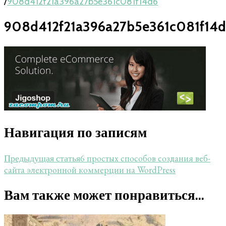
/
908d412f21a396a27b5e361c081f14d6
908d412f21a396a27b5e361c081f14
Навигация по записям
6 простых способов создания веб-
Предыдущая статья
сайта электронной коммерции на WordPress
Вам также может понравиться...