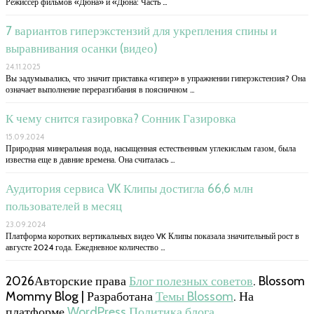
Режиссер фильмов «Дюна» и «Дюна: Часть …
7 вариантов гиперэкстензий для укрепления спины и
выравнивания осанки (видео)
24.11.2025
Вы задумывались, что значит приставка «гипер» в упражнении гиперэкстензия? Она
означает выполнение переразгибания в поясничном …
К чему снится газировка? Сонник Газировка
15.09.2024
Природная минеральная вода, насыщенная естественным углекислым газом, была
известна еще в давние времена. Она считалась …
Аудитория сервиса VK Клипы достигла 66,6 млн
пользователей в месяц
23.09.2024
Платформа коротких вертикальных видео VK Клипы показала значительный рост в
августе 2024 года. Ежедневное количество …
2026Авторские права
Блог полезных советов
.
Blossom
Mommy Blog | Разработана
Темы Blossom
. На
платформе
WordPress
.
Политика блога