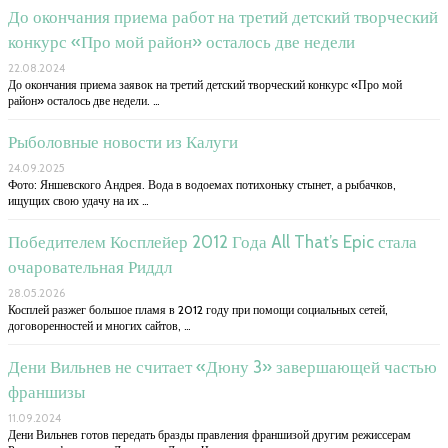
До окончания приема работ на третий детский творческий
конкурс «Про мой район» осталось две недели
22.08.2024
До окончания приема заявок на третий детский творческий конкурс «Про мой
район» осталось две недели. …
Рыболовные новости из Калуги
24.09.2025
Фото: Яншевского Андрея. Вода в водоемах потихоньку стынет, а рыбачков,
ищущих свою удачу на их …
Победителем Косплейер 2012 Года All That’s Epic стала
очаровательная Риддл
28.05.2026
Косплей разжег большое пламя в 2012 году при помощи социальных сетей,
договоренностей и многих сайтов, …
Дени Вильнев не считает «Дюну 3» завершающей частью
франшизы
11.09.2024
Дени Вильнев готов передать бразды правления франшизой другим режиссерам