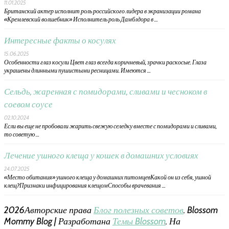
11.01.2025
Британский актер исполнит роль российского лидера в экранизации романа
«Кремлевский волшебник» Исполнитель роль Дамблдора в …
Интересные факты о косулях
15.06.2025
Особенности глаз косули Цвет глаз всегда коричневый, зрачки раскосые. Глаза
украшены длинными пушистыми ресницами. Имеются …
Сельдь, жаренная с помидорами, сливами и чесноком в
соевом соусе
02.10.2024
Если вы еще не пробовали жарить свежую селедку вместе с помидорами и сливами,
то советую …
Лечение ушного клеща у кошек в домашних условиях
24.07.2025
«Место обитания» ушного клеща у домашних питомцевКакой он из себя, ушной
клещ?Признаки инфицирования клещомСпособы врачевания …
2026Авторские права
Блог полезных советов
.
Blossom
Mommy Blog | Разработана
Темы Blossom
. На