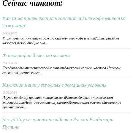
Сейчас читают:
Как ваша привычка пить горячий чай или кофе влияет на
кожу лица
24.06.2025
Утро начинается с чашки обжигающе горячего кофе или чая? Эта привычка
кажется безобидной, но она …
Фотографии далекого космоса
26.09.2024
Сегодня в объективе интересные снимки далекого и не очень космоса. На этом
снимке от космического …
Как лечить вши у взрослых в домашних условиях
13.09.2024
Изучая проблему: причины появления вшейЧто особенного в человеческом
эктопаразитеЛечение в домашних условияхМеханическое удалениеХимические
препараты от …
Джуд Лоу сыграет президента России Владимира
Путина