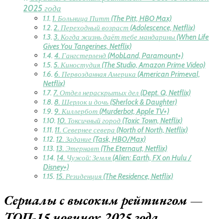
2025 года
1. Больница Питт (The Pitt, HBO Max)
2. Переходный возраст (Adolescence, Netflix)
3. Когда жизнь даёт тебе мандарины (When Life
Gives You Tangerines, Netflix)
4. Гангстерленд (MobLand, Paramount+)
5. Киностудия (The Studio, Amazon Prime Video)
6. Первозданная Америка (American Primeval,
Netflix)
7. Отдел нераскрытых дел (Dept. Q, Netflix)
8. Шерлок и дочь (Sherlock & Daughter)
9. Киллербот (Murderbot, Apple TV+)
10. Токсичный город (Toxic Town, Netflix)
11. Севернее севера (North of North, Netflix)
12. Задание (Task, HBO/Max)
13. Этернавт (The Eternaut, Netflix)
14. Чужой: Земля (Alien: Earth, FX on Hulu /
Disney+)
15. Резиденция (The Residence, Netflix)
Сериалы с высоким рейтингом —
ТОП-15 новинок 2025 года