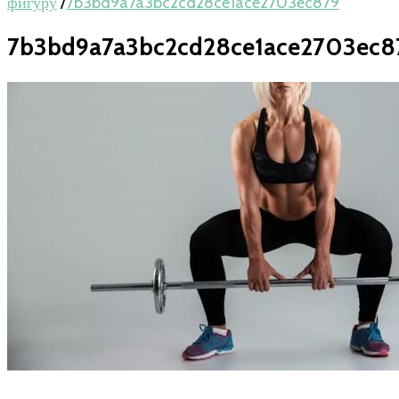
фигуру
/
7b3bd9a7a3bc2cd28ce1ace2703ec879
7b3bd9a7a3bc2cd28ce1ace2703ec8