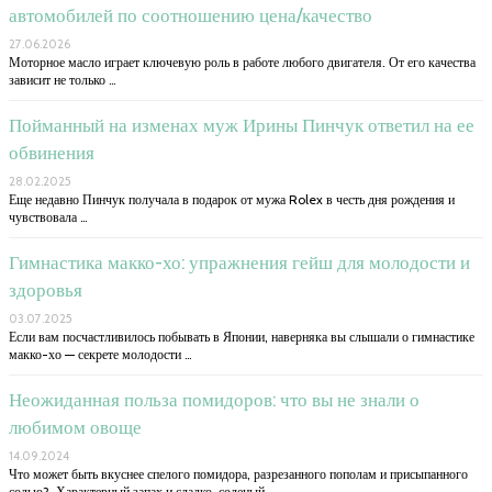
автомобилей по соотношению цена/качество
27.06.2026
Моторное масло играет ключевую роль в работе любого двигателя. От его качества
зависит не только …
Пойманный на изменах муж Ирины Пинчук ответил на ее
обвинения
28.02.2025
Еще недавно Пинчук получала в подарок от мужа Rolex в честь дня рождения и
чувствовала …
Гимнастика макко-хо: упражнения гейш для молодости и
здоровья
03.07.2025
Если вам посчастливилось побывать в Японии, наверняка вы слышали о гимнастике
макко-хо — секрете молодости …
Неожиданная польза помидоров: что вы не знали о
любимом овоще
14.09.2024
Что может быть вкуснее спелого помидора, разрезанного пополам и присыпанного
солью? Характерный запах и сладко-соленый …