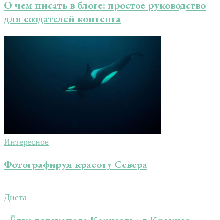
О чем писать в блоге: простое руководство
для создателей контента
Интересное
Фотографируя красоту Севера
Диета
«Ёлка телеканала Карусель» в Крокусе