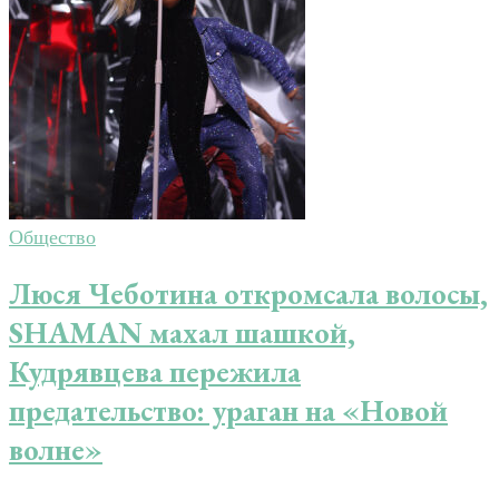
Общество
Люся Чеботина откромсала волосы,
SHAMAN махал шашкой,
Кудрявцева пережила
предательство: ураган на «Новой
волне»