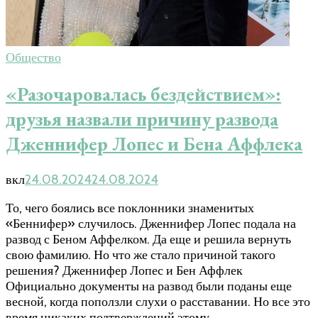
Общество
«Разочаровалась бездействием»:
друзья назвали причину развода
Дженнифер Лопес и Бена Аффлека
вкл
24.08.2024
24.08.2024
То, чего боялись все поклонники знаменитых
«Беннифер» случилось. Дженнифер Лопес подала на
развод с Беном Аффелком. Да еще и решила вернуть
свою фамилию. Но что же стало причиной такого
решения? Дженнифер Лопес и Бен Аффлек
Официально документы на развод были поданы еще
весной, когда поползли слухи о расставании. Но все это
время никаких подтверждений этому …