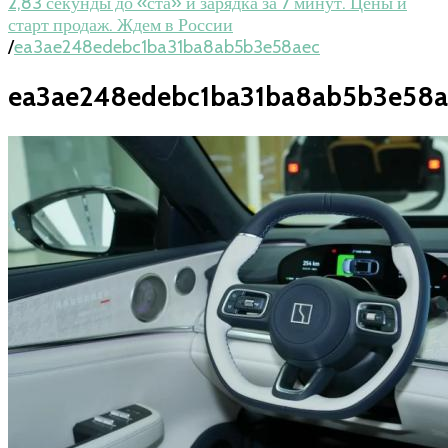
2,83 секунды до «ста» и зарядка за 7 минут. Цены и
старт продаж. Ждем в России
/
ea3ae248edebc1ba31ba8ab5b3e58aec
ea3ae248edebc1ba31ba8ab5b3e58a