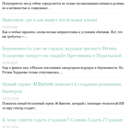
Популярность звезд сейчас определяется не только музыкальными хитами и ролями,
но и активностью в социальных …
Выясняем, где и как живут постельные клопы
14.05.2026
Как и любые паразиты, клопы весьма неприхотливы к условиям обитания. Всё, что
им требуется — …
Беременность уже не скрыть: ждущая третьего Регина
Тодоренко танцует на свадьбе Преснякова и Подольской
12.06.2025
Еще в финале шоу «Маска» поклонники заподозрили ведущую в беременности. Но
Регина Тодоренко только отшучивалась. …
Новый сервис AI Banner поможет в создании рекламных
баннеров
09.10.2024
Появился новый бесплатный сервис AI Banner, который с помощью технологий ИИ
за пару секунд создает …
К чему снится гадать / гадание? Сонник Гадать / Гадание
13.09.2024