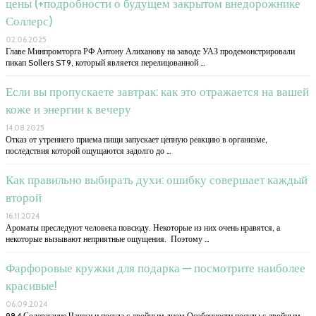
цены (+подробности о будущем закрытом внедорожнике
Соллерс)
02.06.2025
Главе Минпромторга РФ Антону Алиханову на заводе УАЗ продемонстрировали
пикап Sollers ST9, который является перелицованной …
Если вы пропускаете завтрак: как это отражается на вашей
коже и энергии к вечеру
14.08.2025
Отказ от утреннего приема пищи запускает цепную реакцию в организме,
последствия которой ощущаются задолго до …
Как правильно выбирать духи: ошибку совершает каждый
второй
16.11.2024
Ароматы преследуют человека повсюду. Некоторые из них очень нравятся, а
некоторые вызывают неприятные ощущения. Поэтому …
Фарфоровые кружки для подарка — посмотрите наиболее
красивые!
06.09.2024
984 Содержание Чашки и посуда с двойным дном Особенности посуды с двойным