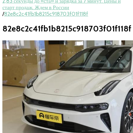
2,83 секунды до «ста» и зарядка за 7 минут. Цены и
старт продаж. Ждем в России
/
82e8c2c41fb1b8215c918703f01f118f
82e8c2c41fb1b8215c918703f01f118f