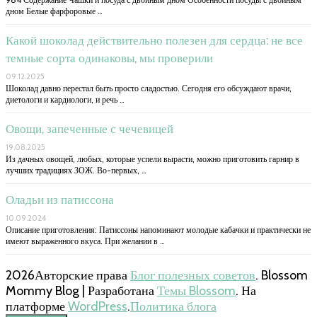
дном Белые фарфоровые …
Какой шоколад действительно полезен для сердца: не все
темные сорта одинаковы, мы проверили
09.12.2025
Шоколад давно перестал быть просто сладостью. Сегодня его обсуждают врачи,
диетологи и кардиологи, и речь …
Овощи, запеченные с чечевицей
19.08.2025
Из дачных овощей, любых, которые успели вырасти, можно приготовить гарнир в
лучших традициях ЗОЖ. Во-первых, …
Оладьи из патиссона
10.09.2024
Описание приготовления: Патиссоны напоминают молодые кабачки и практически не
имеют выраженного вкуса. При желании в …
2026Авторские права
Блог полезных советов
.
Blossom
Mommy Blog | Разработана
Темы Blossom
. На
платформе
WordPress
.
Политика блога