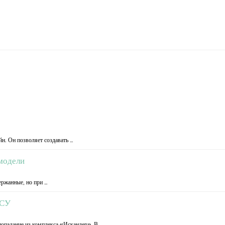
н. Он позволяет создавать …
 модели
ержанные, но при …
ВСУ
опадание из комплекса «Искандер». В …