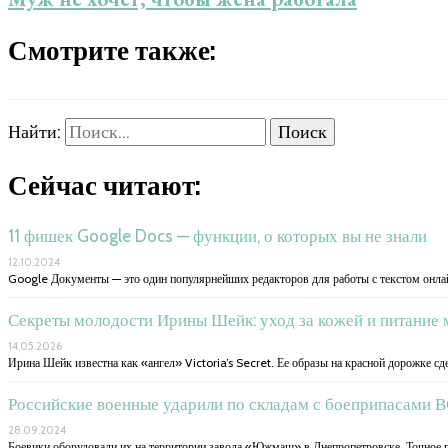
Смотрите также:
Найти:
Сейчас читают:
11 фишек Google Docs — функции, о которых вы не знали
12.10.2024
Google Документы — это один популярнейших редакторов для работы с текстом онлай
Секреты молодости Ирины Шейк: уход за кожей и питание
14.05.2026
Ирина Шейк известна как «ангел» Victoria’s Secret. Ее образы на красной дорожке сд
Российские военные ударили по складам с боеприпасами 
28.09.2024
Боевики оборудовали их на территории завода «Южмаш» в Днепропетровске. Точное п