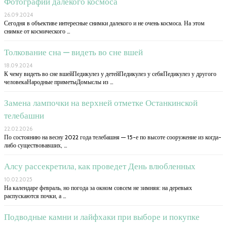
Фотографии далекого космоса
26.09.2024
Сегодня в объективе интересные снимки далекого и не очень космоса. На этом
снимке от космического …
Толкование сна — видеть во сне вшей
18.09.2024
К чему видеть во сне вшейПедикулез у детейПедикулез у себяПедикулез у другого
человекаНародные приметыДомыслы из …
Замена лампочки на верхней отметке Останкинской
телебашни
22.02.2026
По состоянию на весну 2022 года телебашня — 15-е по высоте сооружение из когда-
либо существовавших, …
Алсу рассекретила, как проведет День влюбленных
10.02.2025
На календаре февраль, но погода за окном совсем не зимняя: на деревьях
распускаются почки, а …
Подводные камни и лайфхаки при выборе и покупке