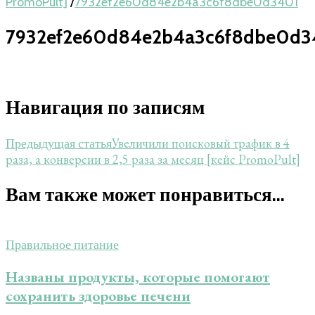
PromoPult]
/
7932ef2e60d84e2b4a3c6f8dbe0d3401
7932ef2e60d84e2b4a3c6f8dbe0d3
Навигация по записям
Увеличили поисковый трафик в 4
Предыдущая статья
раза, а конверсии в 2,5 раза за месяц [кейс PromoPult]
Вам также может понравиться...
Правильное питание
Названы продукты, которые помогают
сохранить здоровье печени