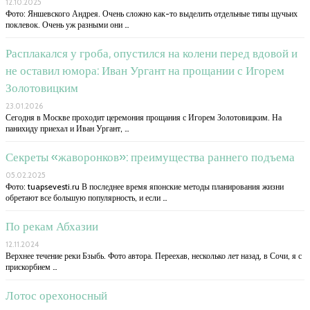
12.10.2025
Фото: Яншевского Андрея. Очень сложно как-то выделить отдельные типы щучьих
поклевок. Очень уж разными они …
Расплакался у гроба, опустился на колени перед вдовой и
не оставил юмора: Иван Ургант на прощании с Игорем
Золотовицким
23.01.2026
Сегодня в Москве проходит церемония прощания с Игорем Золотовицким. На
панихиду приехал и Иван Ургант, …
Секреты «жаворонков»: преимущества раннего подъема
05.02.2025
Фото: tuapsevesti.ru В последнее время японские методы планирования жизни
обретают все большую популярность, и если …
По рекам Абхазии
12.11.2024
Верхнее течение реки Бзыбь. Фото автора. Переехав, несколько лет назад, в Сочи, я с
прискорбием …
Лотос орехоносный