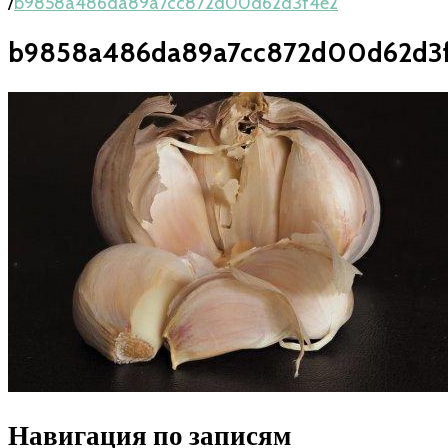
/
b9858a486da89a7cc872d00d62d3f4e2
b9858a486da89a7cc872d00d62d3
Навигация по записям