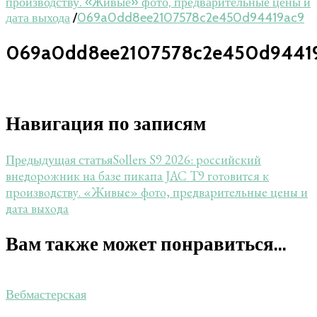
производству. «Живые» фото, предварительные цены и
дата выхода
/
069a0dd8ee2107578c2e450d94419ac9
069a0dd8ee2107578c2e450d9441
Навигация по записям
Sollers S9 2026: российский
Предыдущая статья
внедорожник на базе пикапа JAC T9 готовится к
производству. «Живые» фото, предварительные цены и
дата выхода
Вам также может понравиться...
Вебмастерская