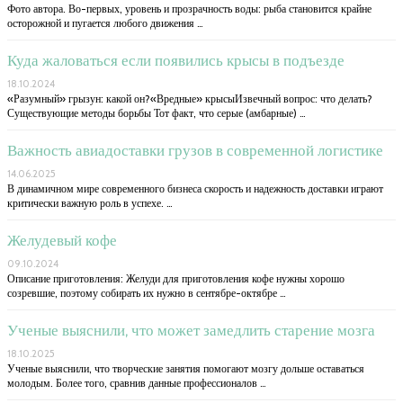
Фото автора. Во-первых, уровень и прозрачность воды: рыба становится крайне
осторожной и пугается любого движения …
Куда жаловаться если появились крысы в подъезде
18.10.2024
«Разумный» грызун: какой он?«Вредные» крысыИзвечный вопрос: что делать?
Существующие методы борьбы Тот факт, что серые (амбарные) …
Важность авиадоставки грузов в современной логистике
14.06.2025
В динамичном мире современного бизнеса скорость и надежность доставки играют
критически важную роль в успехе. …
Желудевый кофе
09.10.2024
Описание приготовления: Желуди для приготовления кофе нужны хорошо
созревшие, поэтому собирать их нужно в сентябре-октябре …
Ученые выяснили, что может замедлить старение мозга
18.10.2025
Ученые выяснили, что творческие занятия помогают мозгу дольше оставаться
молодым. Более того, сравнив данные профессионалов …