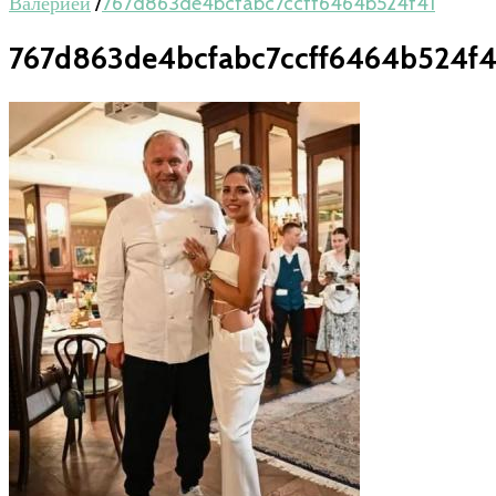
Валерией
/
767d863de4bcfabc7ccff6464b524f41
767d863de4bcfabc7ccff6464b524f4