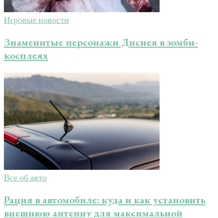
Игровые новости
Знаменитые персонажи Диснея в зомби-
косплеях
Все об авто
Рация в автомобиле: куда и как установить
внешнюю антенну для максимальной