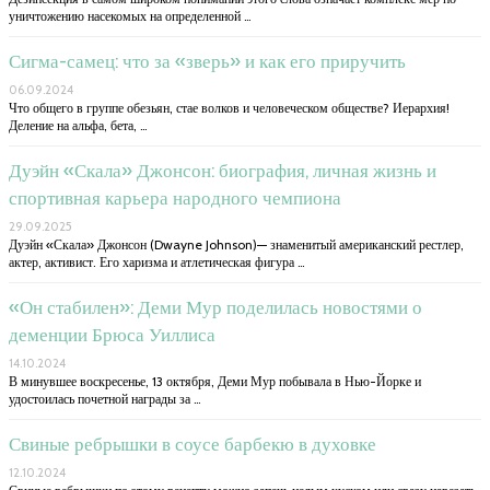
уничтожению насекомых на определенной …
Сигма-самец: что за «зверь» и как его приручить
06.09.2024
Что общего в группе обезьян, стае волков и человеческом обществе? Иерархия!
Деление на альфа, бета, …
Дуэйн «Скала» Джонсон: биография, личная жизнь и
спортивная карьера народного чемпиона
29.09.2025
Дуэйн «Скала» Джонсон (Dwayne Johnson)— знаменитый американский рестлер,
актер, активист. Его харизма и атлетическая фигура …
«Он стабилен»: Деми Мур поделилась новостями о
деменции Брюса Уиллиса
14.10.2024
В минувшее воскресенье, 13 октября, Деми Мур побывала в Нью-Йорке и
удостоилась почетной награды за …
Свиные ребрышки в соусе барбекю в духовке
12.10.2024