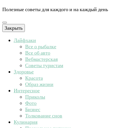
Полезные советы для каждого и на каждый день
Закрыть
Лайфхаки
Все о рыбалке
Все об авто
Вебмастерская
Советы туристам
Здоровье
Красота
Образ жизни
Интересное
Приколы
Фото
Бизнес
Толкование снов
Кулинария