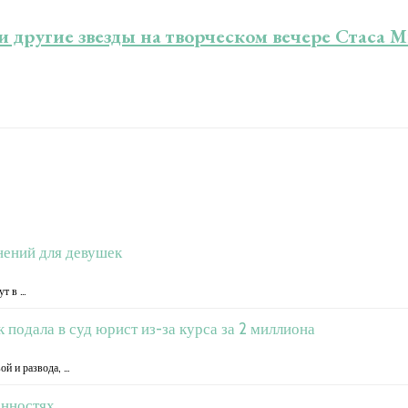
 другие звезды на творческом вечере Стаса Ми
жнений для девушек
ут в …
к подала в суд юрист из-за курса за 2 миллиона
ой и развода, …
енностях