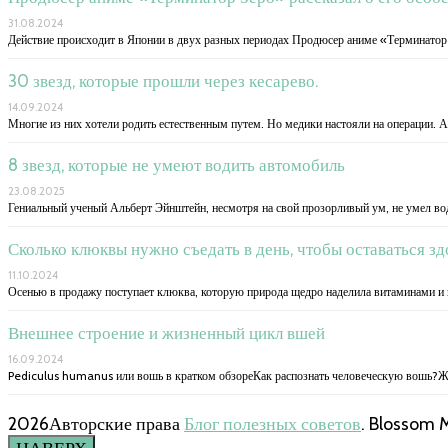
31.08.2024
Действие происходит в Японии в двух разных периодах Продюсер аниме «Терминатор
30 звезд, которые прошли через кесарево.
14.09.2024
Многие из них хотели родить естественным путем. Но медики настояли на операции. А
8 звезд, которые не умеют водить автомобиль
23.08.2025
Гениальный ученый Альберт Эйнштейн, несмотря на свой прозорливый ум, не умел во
Сколько клюквы нужно съедать в день, чтобы оставаться з
11.10.2024
Осенью в продажу поступает клюква, которую природа щедро наделила витаминами и
Внешнее строение и жизненный цикл вшей
16.09.2024
Pediculus humanus или вошь в кратком обзореКак распознать человеческую вошь?Ж
2026Авторские права
Блог полезных советов
.
Blossom 