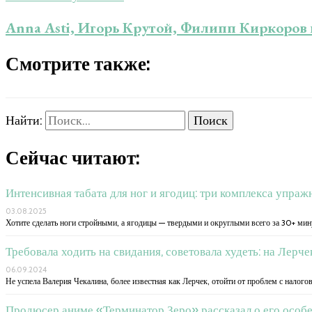
Anna Asti, Игорь Крутой, Филипп Киркоров и
Смотрите также:
Найти:
Сейчас читают:
Интенсивная табата для ног и ягодиц: три комплекса упра
03.08.2025
Хотите сделать ноги стройными, а ягодицы — твердыми и округлыми всего за 30+ мин
Требовала ходить на свидания, советовала худеть: на Лерче
06.09.2024
Не успела Валерия Чекалина, более известная как Лерчек, отойти от проблем с налогов
Продюсер аниме «Терминатор Зеро» рассказал о его особ