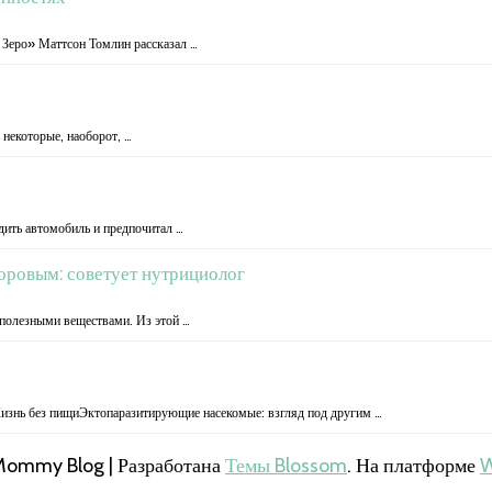
 Зеро» Маттсон Томлин рассказал …
 некоторые, наоборот, …
дить автомобиль и предпочитал …
доровым: советует нутрициолог
 полезными веществами. Из этой …
изнь без пищиЭктопаразитирующие насекомые: взгляд под другим …
Mommy Blog | Разработана
Темы Blossom
. На платформе
W