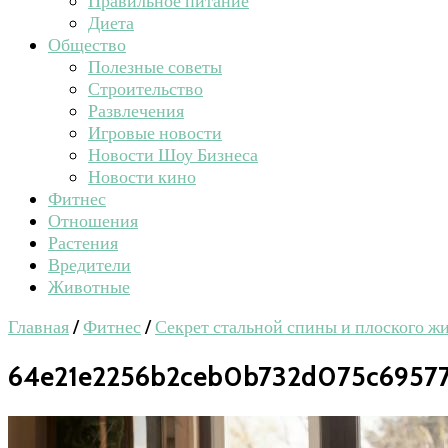
Правильное питание
Диета
Общество
Полезные советы
Строительство
Развлечения
Игровые новости
Новости Шоу Бизнеса
Новости кино
Фитнес
Отношения
Растения
Вредители
Животные
Главная
/
Фитнес
/
Секрет стальной спины и плоского ж
64e21e2256b2ceb0b732d075c6957