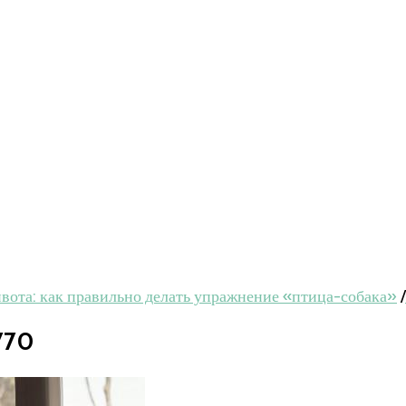
ивота: как правильно делать упражнение «птица-собака»
/
770