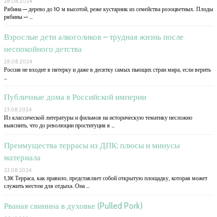
28.08.2024
Рябина — дерево до 10 м высотой, реже кустарник из семейства розоцветных. Плоды
рябины — …
Взрослые дети алкоголиков – трудная жизнь после
неспокойного детства
28.08.2024
Россия не входит в пятерку и даже в десятку самых пьющих стран мира, если верить
…
Публичные дома в Российской империи
23.08.2024
Из классической литературы и фильмов на историческую тематику несложно
выяснить, что до революции проституция в …
Преимущества террасы из ДПК: плюсы и минусы
материала
23.08.2024
1,3K Терраса, как правило, представляет собой открытую площадку, которая может
служить местом для отдыха. Она …
Рваная свинина в духовке (Pulled Pork)