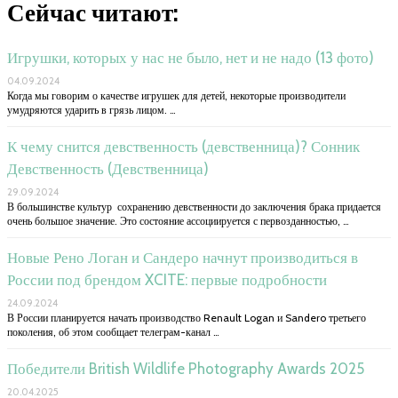
Сейчас читают:
Игрушки, которых у нас не было, нет и не надо (13 фото)
04.09.2024
Когда мы говорим о качестве игрушек для детей, некоторые производители
умудряются ударить в грязь лицом. …
К чему снится девственность (девственница)? Сонник
Девственность (Девственница)
29.09.2024
В большинстве культур сохранению девственности до заключения брака придается
очень большое значение. Это состояние ассоциируется с первозданностью, …
Новые Рено Логан и Сандеро начнут производиться в
России под брендом XCITE: первые подробности
24.09.2024
В России планируется начать производство Renault Logan и Sandero третьего
поколения, об этом сообщает телеграм-канал …
Победители British Wildlife Photography Awards 2025
20.04.2025