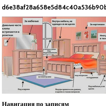
d6e38af28a658e5d84c40a536b90
Навигация по записям