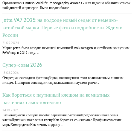
Организаторы British Wildlife Photography Awards 2025 недавно объявили список
победителей и призеров. Было подано более …
Jetta VA7 2025: на подходе новый седан от немецко-
китайской марки. Первые фото и подробности. Ждем в
России
21.09.2024
Марка Jetta была создана немецкой компанией Volkswagen и китайским концерном
FAW еще в 2019 году. …
Супер-совы 2026
13.03.2026
Очередная ежегодная фотоподборка, посвященная этим великолепным хищным
птицам. Полярная сова парит над заснеженными лугами ранчо …
Как бороться с паутинный клещом на комнатных
растениях самостоятельно
24.10.2025
Разновидности клещейСпособы заражения растенийПредпосылки появления
клещаПризнаки появления клещаКак бороться со «злом»? Профилактические
мерыХимсредстваКак лечить «царицу …