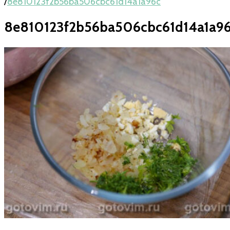
/
8e810123f2b56ba506cbc61d14a1a96c
8e810123f2b56ba506cbc61d14a1a9