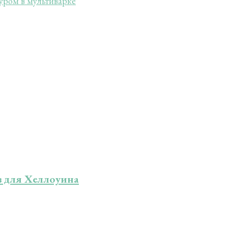
уром в мультиварке
в для Хеллоуина