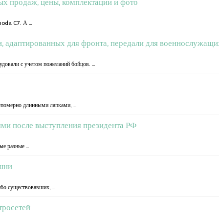
х продаж, цены, комплектации и фото
moda C7. А …
 адаптированных для фронта, передали для военнослужащи
довали с учетом пожеланий бойцов. …
непомерно длинными лапками, …
ями после выступления президента РФ
мые разные …
ашни
ибо существовавших, …
тросетей