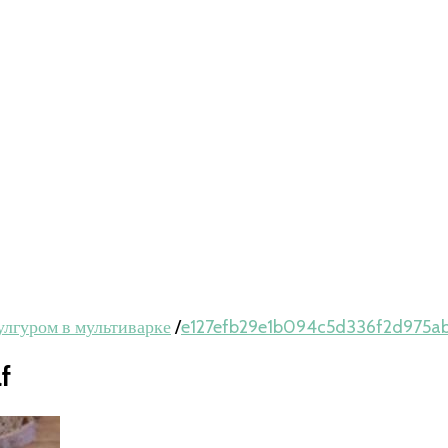
улгуром в мультиварке
/
e127efb29e1b094c5d336f2d975a
f