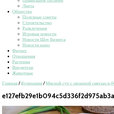
Правильное питание
Диета
Общество
Полезные советы
Строительство
Развлечения
Игровые новости
Новости Шоу Бизнеса
Новости кино
Фитнес
Отношения
Растения
Вредители
Животные
Главная
/
Кулинария
/
Мясной суп с овощной смесью и б
e127efb29e1b094c5d336f2d975ab3a