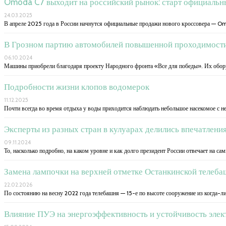
Omoda C7 выходит на российский рынок: старт официальны
24.03.2025
В апреле 2025 года в России начнутся официальные продажи нового кроссовера — O
В Грозном партию автомобилей повышенной проходимости,
06.10.2024
Машины приобрели благодаря проекту Народного фронта «Все для победы». Их обору
Подробности жизни клопов водомерок
11.12.2025
Почти всегда во время отдыха у воды приходится наблюдать небольшое насекомое с 
Эксперты из разных стран в кулуарах делились впечатлени
09.11.2024
То, насколько подробно, на каком уровне и как долго президент России отвечает на са
Замена лампочки на верхней отметке Останкинской телеб
22.02.2026
По состоянию на весну 2022 года телебашня — 15-е по высоте сооружение из когда-л
Влияние ПУЭ на энергоэффективность и устойчивость элек