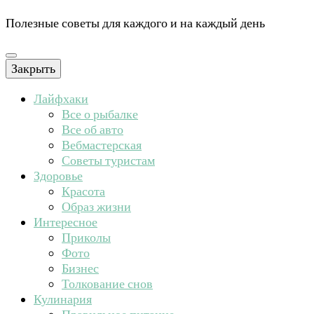
Полезные советы для каждого и на каждый день
Закрыть
Лайфхаки
Все о рыбалке
Все об авто
Вебмастерская
Советы туристам
Здоровье
Красота
Образ жизни
Интересное
Приколы
Фото
Бизнес
Толкование снов
Кулинария