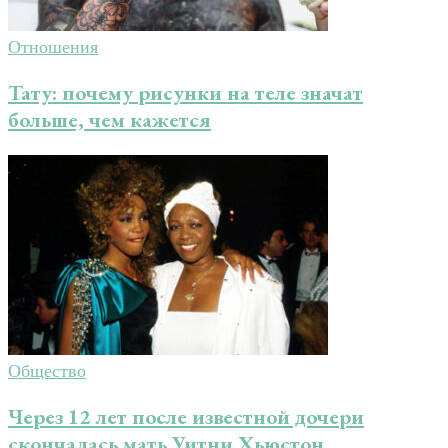
Отношения
Тату: почему рисунки на теле значат
больше, чем кажется
Общество
Через 12 лет после известной дочери
скончалась мать Уитни Хьюстон,