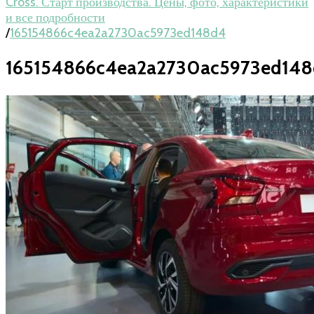
Cross. Старт производства. Цены, фото, характеристики
и все подробности
/
165154866c4ea2a2730ac5973ed148d4
165154866c4ea2a2730ac5973ed14