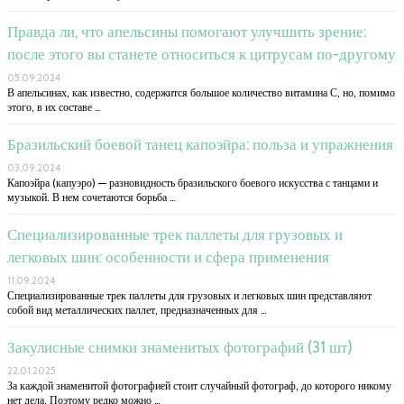
Правда ли, что апельсины помогают улучшить зрение:
после этого вы станете относиться к цитрусам по-другому
05.09.2024
В апельсинах, как известно, содержится большое количество витамина С, но, помимо
этого, в их составе …
Бразильский боевой танец капоэйра: польза и упражнения
03.09.2024
Капоэйра (капуэро) — разновидность бразильского боевого искусства с танцами и
музыкой. В нем сочетаются борьба …
Специализированные трек паллеты для грузовых и
легковых шин: особенности и сфера применения
11.09.2024
Специализированные трек паллеты для грузовых и легковых шин представляют
собой вид металлических паллет, предназначенных для …
Закулисные снимки знаменитых фотографий (31 шт)
22.01.2025
За каждой знаменитой фотографией стоит случайный фотограф, до которого никому
нет дела. Поэтому редко можно …