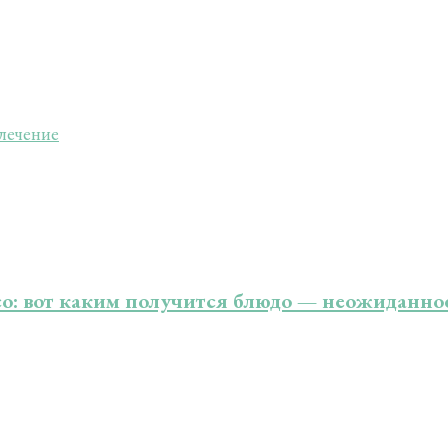
влечение
со: вот каким получится блюдо — неожиданное