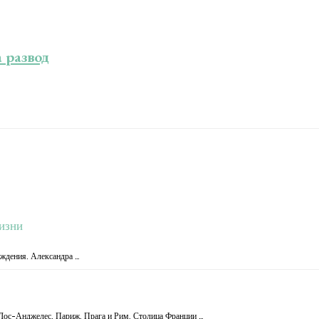
 развод
изни
ождения. Александра …
Лос-Анджелес, Париж, Прага и Рим. Столица Франции …