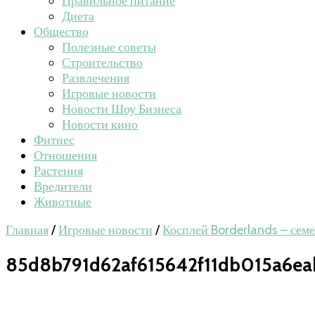
Правильное питание
Диета
Общество
Полезные советы
Строительство
Развлечения
Игровые новости
Новости Шоу Бизнеса
Новости кино
Фитнес
Отношения
Растения
Вредители
Животные
Главная
/
Игровые новости
/
Косплей Borderlands – сем
85d8b791d62af615642f11db015a6ea