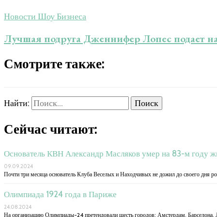
Новости Шоу Бизнеса
Лучшая подруга Дженнифер Лопес подает на
Смотрите также:
Найти:
Сейчас читают:
Основатель КВН Александр Масляков умер на 83-м году ж
09.09.2024
Почти три месяца основатель Клуба Веселых и Находчивых не дожил до своего дня р
Олимпиада 1924 года в Париже
24.08.2024
На организацию Олимпиады-24 претендовали шесть городов: Амстердам, Барселона, 