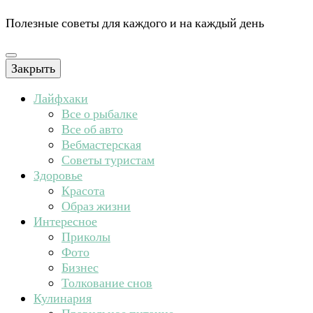
Полезные советы для каждого и на каждый день
Закрыть
Лайфхаки
Все о рыбалке
Все об авто
Вебмастерская
Советы туристам
Здоровье
Красота
Образ жизни
Интересное
Приколы
Фото
Бизнес
Толкование снов
Кулинария