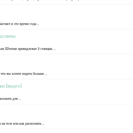
астая» в это время года …
 долины
ым Штатам принадлежат 3 станции, …
 что вы хотите видеть больше …
ки (видео)
ьзовать для …
на теле или как распознать …