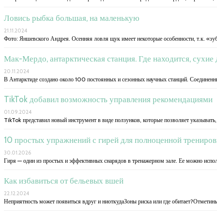
Ловись рыбка большая, на маленькую
21.11.2024
Фото: Яншевского Андрея. Осенняя ловля щук имеет некоторые особенности, т.к. «зуб
Мак-Мердо, антарктическая станция. Где находится, сухие
20.11.2024
В Антарктиде создано около 100 постоянных и сезонных научных станций. Соединенн
TikTok добавил возможность управления рекомендациями
01.09.2024
TikTok представил новый инструмент в виде ползунков, которые позволяет указывать,
10 простых упражнений с гирей для полноценной трениров
30.01.2026
Гиря — один из простых и эффективных снарядов в тренажерном зале. Ее можно испол
Как избавиться от бельевых вшей
22.12.2024
Неприятность может появиться вдруг и ниоткудаЗоны риска или где обитает?Отметины 