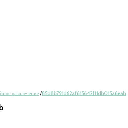
ейное развлечение
/
85d8b791d62af615642f11db015a6eab
b