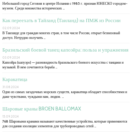
Небольшой город Сеговия в центре Испании с 1985 г. признан ЮНЕСКО городом-
музеем. Среди множества исторических …
Как переехать в Тайланд (Таиланд) на ПМЖ из России
02.09.2024
В Таиланде для граждан многих стран, в том числе России, открыт безвизовый
доступ. Нетрудно получить …
Бразильский боевой танец капоэйра: польза и упражнения
03.09.2024
Капоэйра (капуэро) — разновидность бразильского боевого искусства с танцами и
музыкой. В нем сочетаются борьба …
Каракатица
31.08.2024
Одно из самых загадочных морских существ, каракатица обладает способностями и
даже чувствами, чуждыми нам, людям. …
Шаровые краны BROEN BALLOMAX
15.09.2024
768 Шаровыми кранами называют качественные устройства, которые применяются
для создания изоляции элементов для трубопроводных сетей …