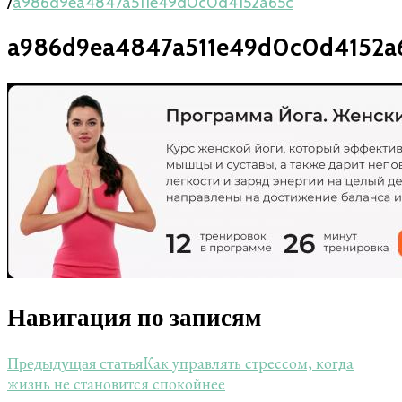
/
a986d9ea4847a511e49d0c0d4152a65c
a986d9ea4847a511e49d0c0d4152a
Навигация по записям
Как управлять стрессом, когда
Предыдущая статья
жизнь не становится спокойнее