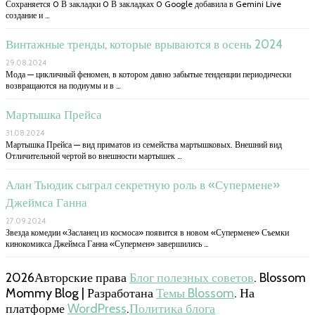
Сохраняется 0 В закладки 0 В закладках 0 Google добавила в Gemini Live
создание и …
Винтажные тренды, которые врываются в осень 2024
29.08.2024
Мода — цикличный феномен, в котором давно забытые тенденции периодически
возвращаются на подиумы и в …
Мартышка Прейса
31.08.2024
Мартышка Прейса — вид приматов из семейства мартышковых. Внешний вид
Отличительной чертой во внешности мартышек …
Алан Тьюдик сыграл секретную роль в «Супермене»
Джеймса Ганна
27.09.2024
Звезда комедии «Засланец из космоса» появится в новом «Супермене» Съемки
кинокомикса Джеймса Ганна «Супермен» завершились …
2026Авторские права
Блог полезных советов
.
Blossom
Mommy Blog | Разработана
Темы Blossom
. На
платформе
WordPress
.
Политика блога