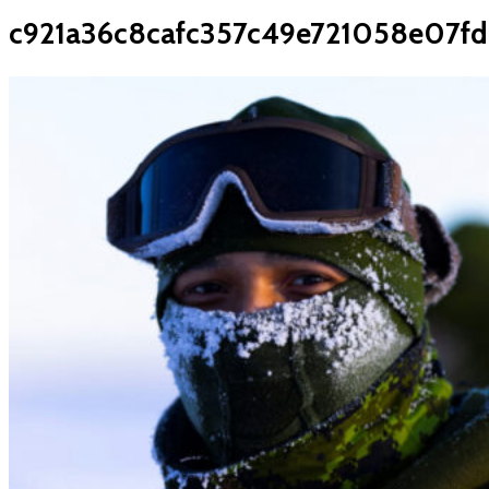
c921a36c8cafc357c49e721058e07fd