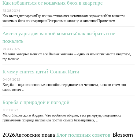
Как избавиться от кошачьих блох в квартире
25.08.2024
Как выглядит паразитГде кошка становится источником зараженияКак вывести
кошачьих блох из квартиры«Генералим» жилище и животноеПрименяем …
Аксессуары для ванной комнаты: как выбрать и не
пожалеть
25.03.2026
Мелочи, которые меняют всё Ванная комната — одно из немногих мест в квартире,
где мелкие …
К чему снится идти? Сонник Идти
04.07.2025
Ходьба — один из основных способов передвижения человека, в связи с чем это
слово имеет …
Борьба с природой и погодой
30.11.2025
Фото: Яншевского Андрея. Что особенно обидно, весь репертуар подленьких
приемчиков природа направила против самых беззащитных, …
2026Авторские права
Блог полезных советов
.
Blossom