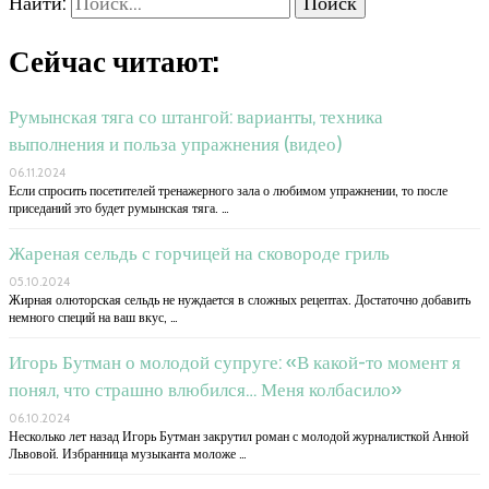
Найти:
Сейчас читают:
Румынская тяга со штангой: варианты, техника
выполнения и польза упражнения (видео)
06.11.2024
Если спросить посетителей тренажерного зала о любимом упражнении, то после
приседаний это будет румынская тяга. …
Жареная сельдь с горчицей на сковороде гриль
05.10.2024
Жирная олюторская сельдь не нуждается в сложных рецептах. Достаточно добавить
немного специй на ваш вкус, …
Игорь Бутман о молодой супруге: «В какой-то момент я
понял, что страшно влюбился… Меня колбасило»
06.10.2024
Несколько лет назад Игорь Бутман закрутил роман с молодой журналисткой Анной
Львовой. Избранница музыканта моложе …