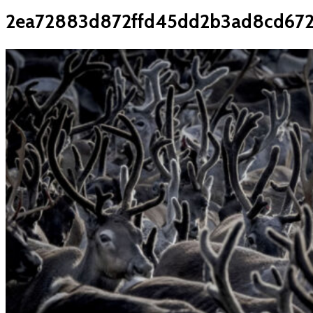
2ea72883d872ffd45dd2b3ad8cd67