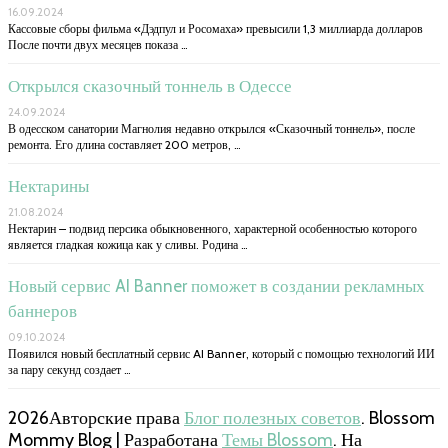
16.09.2024
Кассовые сборы фильма «Дэдпул и Росомаха» превысили 1,3 миллиарда долларов
После почти двух месяцев показа …
Открылся сказочный тоннель в Одессе
24.09.2024
В одесском санатории Магнолия недавно открылся «Сказочный тоннель», после
ремонта. Его длина составляет 200 метров, …
Нектарины
21.08.2024
Нектарин – подвид персика обыкновенного, характерной особенностью которого
является гладкая кожица как у сливы. Родина …
Новый сервис AI Banner поможет в создании рекламных
баннеров
09.10.2024
Появился новый бесплатный сервис AI Banner, который с помощью технологий ИИ
за пару секунд создает …
2026Авторские права
Блог полезных советов
.
Blossom
Mommy Blog | Разработана
Темы Blossom
. На