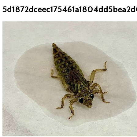
5d1872dceec175461a1804dd5bea2