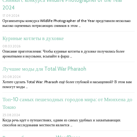
Снимки с конкурса Wildlife Photographer of the Year
2024
17.09.2024
Организаторы конкурса Wildlife Photographer of the Year представили несколько
высоко оцененных потрясающих снимков в этом …
Куриные котлеты в духовке
08.03.2026
Описание приготовления: Чтобы куриные котлеты в духовке получились более
ароматными и вкусными, всыпайте в фарш …
Лучшие моды для Total War Pharaoh
30.08.2024
Хотите сделать Total War: Pharaoh ещё более глубокой и насыщенной? В этом вам
помогут моды …
Топ-10 самых пешеходных городов мира: от Мюнхена до
Токио
25.08.2024
Когда речь идет о путешествиях, одним из самых удобных и захватывающих
способов исследования местности является …