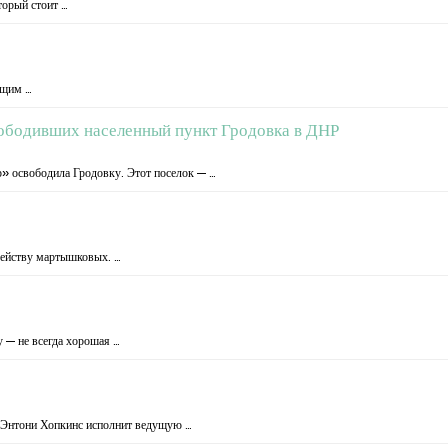
торый стоит …
ющим …
ободивших населенный пункт Гродовка в ДНР
р» освободила Гродовку. Этот поселок — …
емейству мартышковых. …
 — не всегда хорошая …
 Энтони Хопкинс исполнит ведущую …