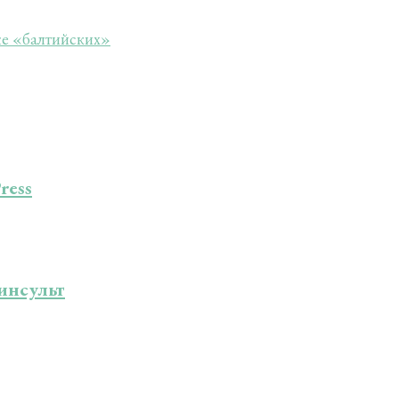
же «балтийских»
ress
инсульт