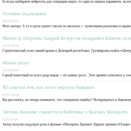
Если вы выбираете нейросеть для генерации видео, то один из первых вариантов, на ко
Осенние подлещики
16.09.2025
Фото автора. А то и гроза грянет совсем по июльски, с пушечными раскатами и пада
Министр обороны Андрей Белоусов поздравил бойцов, осв
07.10.2024
Стратегический успех нашей армии в Донецкой республике. Группировка войск «Цент
Макак-резус
12.09.2024
Самый известный из всего рода макак – это макак-резус. Этот примат относится к с
10 советов тем, кто хочет вернуть бывшего
01.09.2024
Вы расстались, но теперь понимаете, что совершили ошибку? Возвращаться к бывшему
Энтони Хопкинс снимется в байопике о братьях Мазерати
15.10.2024
Актер получил ведущую роль в фильме «Мазерати: Братья» Лауреат премии «Оскар»