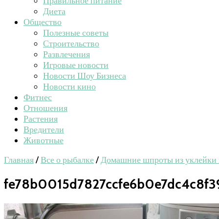
Правильное питание
Диета
Общество
Полезные советы
Строительство
Развлечения
Игровые новости
Новости Шоу Бизнеса
Новости кино
Фитнес
Отношения
Растения
Вредители
Животные
Главная
/
Все о рыбалке
/
Домашние шпроты из уклейки н
fe78b0015d7827ccfe6b0e7dc4c8f3