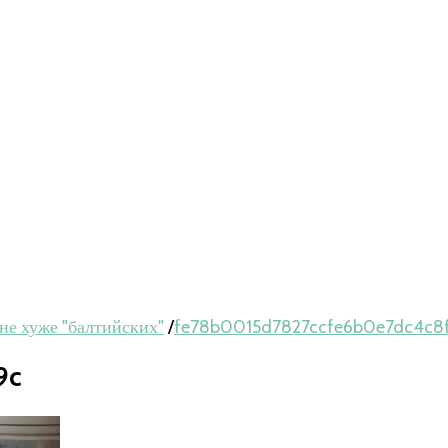
е хуже "балтийских"
/
fe78b0015d7827ccfe6b0e7dc4c8
9c