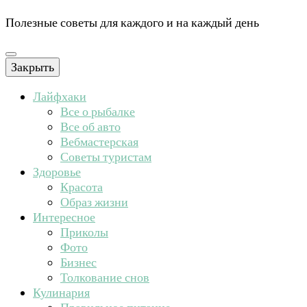
Полезные советы для каждого и на каждый день
Закрыть
Лайфхаки
Все о рыбалке
Все об авто
Вебмастерская
Советы туристам
Здоровье
Красота
Образ жизни
Интересное
Приколы
Фото
Бизнес
Толкование снов
Кулинария