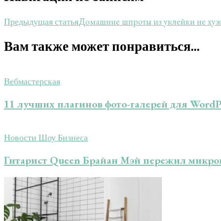
Домашние шпроты из уклейки не ху
Предыдущая статья
Вам также может понравиться...
Вебмастерская
11 лучших плагинов фото-галерей для WordP
Новости Шоу Бизнеса
Гитарист Queen Брайан Мэй пережил микро