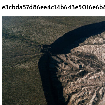
e3cbda57d86ee4c14b643e5016e6b