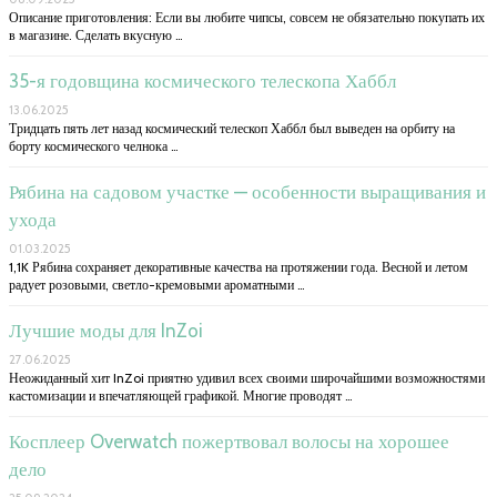
Описание приготовления: Если вы любите чипсы, совсем не обязательно покупать их
в магазине. Сделать вкусную …
35-я годовщина космического телескопа Хаббл
13.06.2025
Тридцать пять лет назад космический телескоп Хаббл был выведен на орбиту на
борту космического челнока …
Рябина на садовом участке — особенности выращивания и
ухода
01.03.2025
1,1K Рябина сохраняет декоративные качества на протяжении года. Весной и летом
радует розовыми, светло-кремовыми ароматными …
Лучшие моды для InZoi
27.06.2025
Неожиданный хит InZoi приятно удивил всех своими широчайшими возможностями
кастомизации и впечатляющей графикой. Многие проводят …
Косплеер Overwatch пожертвовал волосы на хорошее
дело