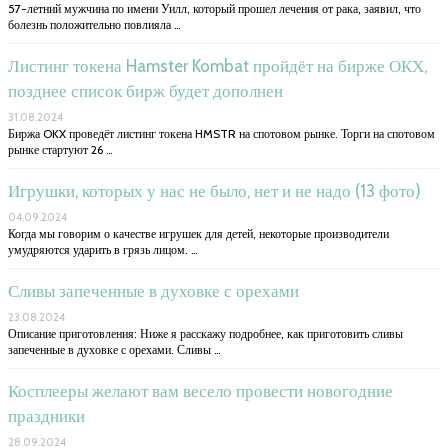
57-летний мужчина по имени Уилл, который прошел лечения от рака, заявил, что
болезнь положительно повлияла …
Листинг токена Hamster Kombat пройдёт на бирже ОКХ,
позднее список бирж будет дополнен
31.08.2024
Биржа OKX проведёт листинг токена HMSTR на спотовом рынке. Торги на спотовом
рынке стартуют 26 …
Игрушки, которых у нас не было, нет и не надо (13 фото)
04.09.2024
Когда мы говорим о качестве игрушек для детей, некоторые производители
умудряются ударить в грязь лицом. …
Сливы запеченные в духовке с орехами
23.08.2024
Описание приготовления: Ниже я расскажу подробнее, как приготовить сливы
запеченные в духовке с орехами. Сливы …
Косплееры желают вам весело провести новогодние
праздники
28.09.2024