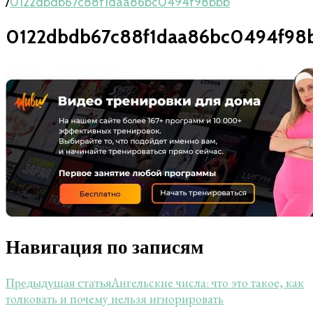
/
0122dbdb67c88f1daa86bc0494f98bbb
0122dbdb67c88f1daa86bc0494f98
Навигация по записям
Ангельские числа: что это такое, как
Предыдущая статья
толковать и почему нельзя игнорировать