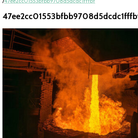
/
47ee2cc01553bfbb9708d5dcdc1fffbf
47ee2cc01553bfbb9708d5dcdc1fffb