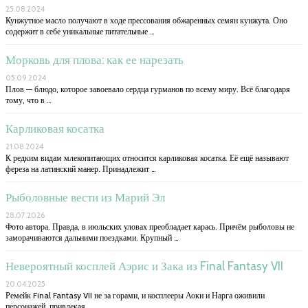
25.08.2024
Кунжутное масло получают в ходе прессования обжаренных семян кунжута. Оно
содержит в себе уникальные питательные …
Морковь для плова: как ее нарезать
05.09.2024
Плов — блюдо, которое завоевало сердца гурманов по всему миру. Всё благодаря
тому, что в …
Карликовая косатка
21.08.2024
К редким видам млекопитающих относится карликовая косатка. Её ещё называют
фереза на латинский манер. Принадлежит …
Рыболовные вести из Марий Эл
28.07.2026
Фото автора. Правда, в июльских уловах преобладает карась. Причём рыболовы не
заморачиваются дальними поездками. Крупный …
Невероятный косплей Аэрис и Зака из Final Fantasy VII
20.04.2025
Ремейк Final Fantasy VII не за горами, и косплееры Аоки и Нарга оживили
персонажей, привлекая …